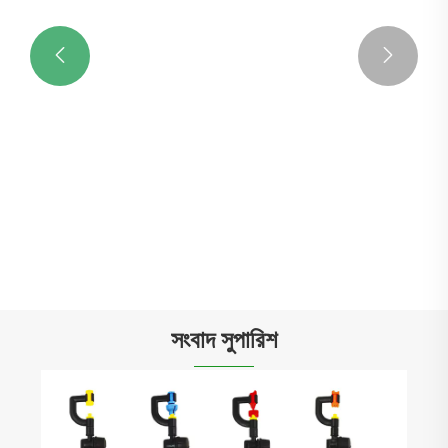


তিনটি বার্বস ফিটিং
আরো দেখুন >>
সংবাদ সুপারিশ