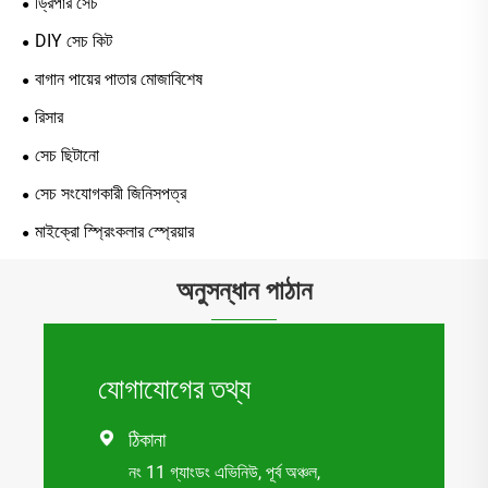
ড্রিপার সেচ
DIY সেচ কিট
বাগান পায়ের পাতার মোজাবিশেষ
রিসার
সেচ ছিটানো
সেচ সংযোগকারী জিনিসপত্র
মাইক্রো স্প্রিংকলার স্প্রেয়ার
অনুসন্ধান পাঠান
যোগাযোগের তথ্য
ঠিকানা

নং 11 গ্যাংডং এভিনিউ, পূর্ব অঞ্চল,