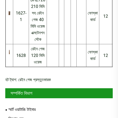
210 মিমি
1627-
সহ রেইন
ফোস্কা
12
4
1
গেজ 40
কার্ড
মিমি ওয়েজ
এক্সটেনশন
স্টেক
রেইন গেজ
ফোস্কা
1628
120 মিমি
12
4
কার্ড
ওয়েজ
হট ট্যাগ: রেইন গেজ প্রস্তুতকারক
সম্পর্কিত বিভাগ
স্মার্ট ওয়াটারিং টাইমার