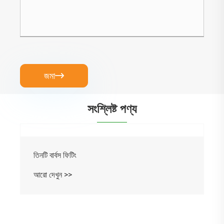
জমা

সংশ্লিষ্ট পণ্য