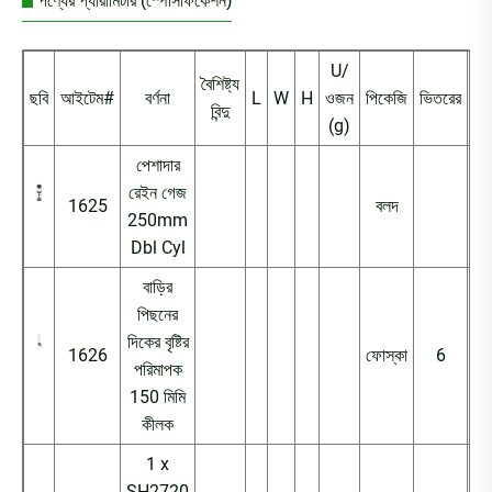
পণ্যের প্যারামিটার (স্পেসিফিকেশন)
U/
বৈশিষ্ট্য
ছবি
আইটেম#
বর্ণনা
L
W
H
ওজন
পিকেজি
ভিতরের
বাই
বিন্দু
(g)
পেশাদার
রেইন গেজ
1625
বলদ
2
250mm
Dbl Cyl
বাড়ির
পিছনের
দিকের বৃষ্টির
1626
ফোস্কা
6
2
পরিমাপক
150 মিমি
কীলক
1 x
SH2720