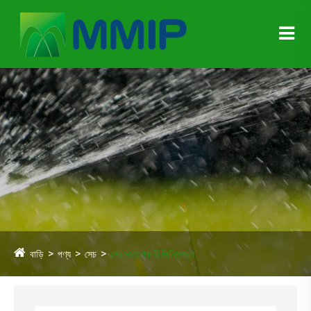
বাড়ি
পণ্য
সেচ
সেচ সংযোগকারী জিনিসপত্র