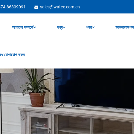
574-86809091
sales@watex.com.cn
আমাদের সম্পর্কে
পণ্য
খবর
ডাউনলোড কর
থে যোগাযোগ করুন