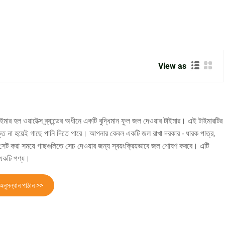
View as
রতে এবং বাগান করার মাধ্যমে আনা আনন্দ উপভোগ করতে দেয়।
াইমার হল ওয়াটেক্স ব্র্যান্ডের অধীনে একটি বুদ্ধিমান ফুল জল দেওয়ার টাইমার। এই টাইমারটির
ুক্ত না হয়েই গাছে পানি দিতে পারে। আপনার কেবল একটি জল রাখা দরকার - ধারক পাত্র,
েট করা সময়ে গাছগুলিতে সেচ দেওয়ার জন্য স্বয়ংক্রিয়ভাবে জল শোষণ করবে। এটি
 একটি পণ্য।
অনুসন্ধান পাঠান >>