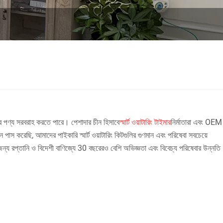
রের পণ্য সরবরাহ করতে পারে। পেশাদার চীন হিসাবে
স্মার্ট ওয়াটারিং টাইমার
নির্মাতারা এবং OEM
াস করেছি, আমাদের পাইকারি স্মার্ট ওয়াটারিং কিটগুলির গুণমান এবং পরিষেবা সবচেয়ে
ন্য রপ্তানি ও বিদেশী বাণিজ্যে 30 বছরেরও বেশি অভিজ্ঞতা এবং বিবেচ্য পরিষেবার উন্নতি