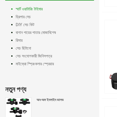
স্মার্ট ওয়াটারিং টাইমার
ড্রিপার সেচ
DIY সেচ কিট
বাগান পায়ের পাতার মোজাবিশেষ
রিসার
সেচ ছিটানো
সেচ সংযোগকারী জিনিসপত্র
মাইক্রো স্প্রিংকলার স্প্রেয়ার
নতুন পণ্য
অন-অফ ইনলাইন ভালভ