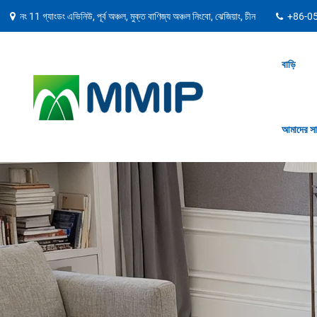
নং 11 গ্যাংডং এভিনিউ, পূর্ব অঞ্চল, মুক্ত বাণিজ্য অঞ্চল নিংবো, ঝেজিয়াং, চীন
+86-0
বাড়ি
আমাদের সা