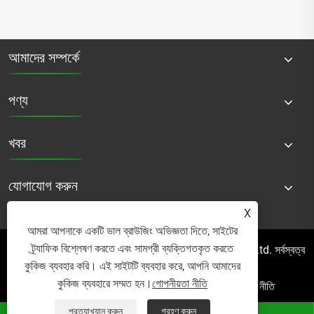
আমাদের সম্পর্কে
পণ্য
খবর
যোগাযোগ করুন
X
আমরা আপনাকে একটি ভাল ব্রাউজিং অভিজ্ঞতা দিতে, সাইটের
ট্র্যাফিক বিশ্লেষণ করতে এবং সামগ্রী ব্যক্তিগতকৃত করতে
কপিরাইট © 2025 Micro Mist Irrigation Products Co., Ltd. সর্বস্বত্ব
কুকিজ ব্যবহার করি। এই সাইটটি ব্যবহার করে, আপনি আমাদের
সংরক্ষিত৷
কুকিজ ব্যবহারে সম্মত হন।
গোপনীয়তা নীতি
Links
Sitemap
RSS
XML
গোপনীয়তা নীতি
প্রত্যাখ্যান করুন
গ্রহণ করুন