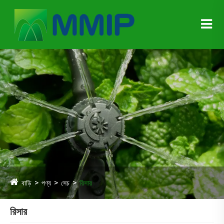
বাড়ি
পণ্য
সেচ
রিসার
রিসার