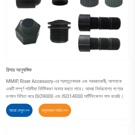
রিসার আনুষঙ্গিক
MMIP, Riser Accessory-এর প্রস্তুতকারক এবং সরবরাহকারী, আপনাকে
একটি সম্পূর্ণ পরিসীমা নির্দিষ্টকরণ অফার করতে পারে। আমরা নির্ভরযোগ্য পণ্যের
গুণমান নিশ্চিত করে ISO9000 এবং ISO14000 সার্টিফিকেশন পাস করেছি।
আরো দেখুন >>
অনুসন্ধান পাঠান >>