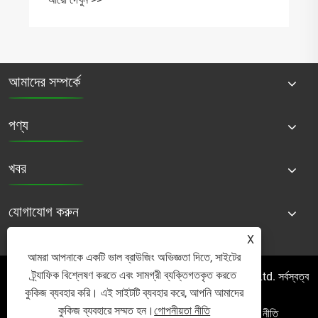
আমাদের সম্পর্কে
পণ্য
খবর
যোগাযোগ করুন
X
আমরা আপনাকে একটি ভাল ব্রাউজিং অভিজ্ঞতা দিতে, সাইটের
ট্র্যাফিক বিশ্লেষণ করতে এবং সামগ্রী ব্যক্তিগতকৃত করতে
কপিরাইট © 2025 Micro Mist Irrigation Products Co., Ltd. সর্বস্বত্ব
কুকিজ ব্যবহার করি। এই সাইটটি ব্যবহার করে, আপনি আমাদের
সংরক্ষিত৷
কুকিজ ব্যবহারে সম্মত হন।
গোপনীয়তা নীতি
Links
Sitemap
RSS
XML
গোপনীয়তা নীতি