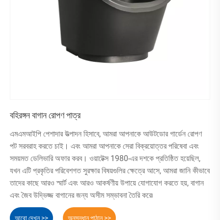
সহ্য করে, এটি সারা বছর ব্যবহারের জন্য একটি নির্ভরযোগ্য পছন্দ করে তোলে।
উপরন্তু, দক্ষ সেচ ব্যবস্থা সময় এবং সম্পদ সাশ্রয় করে, আপনাকে আপনার বাগান
উপভোগ করার উপর ফোকাস করার ক্ষমতা দেয়।
বাগান উত্সাহী এবং পেশাদাররা একইভাবে রোপনকারীর বহুমুখীতার প্রশংসা করেন।
আপনি আপনার পরিবারের জন্য খাদ্য বাড়ান বা বাণিজ্যিক স্থান বাড়ান না কেন, এটি
সামঞ্জস্যপূর্ণ ফলাফল প্রদান করে। এই সিস্টেমে বিনিয়োগ করে, আপনি শুধু একটি
পণ্য কিনছেন না-আপনি বাগান করার জন্য একটি স্মার্ট, সবুজ উপায় অবলম্বন
করছেন।
বহিরঙ্গন বাগান রোপণ পাত্র
এমএমআইপি পেশাদার উত্পাদন হিসাবে, আমরা আপনাকে আউটডোর গার্ডেন রোপণ
পট সরবরাহ করতে চাই। এবং আমরা আপনাকে সেরা বিক্রয়োত্তর পরিষেবা এবং
সময়মত ডেলিভারি অফার করব। ওয়াটেক্স 1980-এর দশকে প্রতিষ্ঠিত হয়েছিল,
যখন এটি প্রকৃতির পরিবেশগত সুরক্ষার বিষয়গুলির ক্ষেত্রে আসে, আমরা জানি কীভাবে
তাদের কাছে আরও স্মার্ট এবং আরও আকর্ষণীয় উপায়ে যোগাযোগ করতে হয়, বাগান
এবং জৈব উদ্ভিজ্জ বাগানের জন্য অসীম সম্ভাবনা তৈরি করে৷
আরো দেখুন >>
অনুসন্ধান পাঠান >>