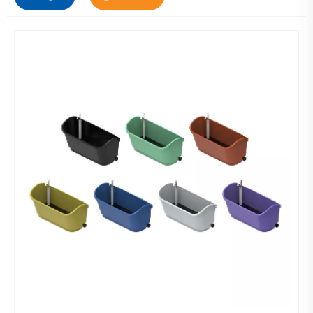
00002. প্রদত্ত স্ক্রু ব্যবহার করে মাউন্টিং বন্ধনী সংযুক্ত করুন, নিশ্চিত করুন যে
তারা সমান এবং নিরাপদ।
00003. প্রথম মডিউলটি বন্ধনীতে স্ন্যাপ করুন, তারপর প্রয়োজন অনুযায়ী
অতিরিক্ত মডিউল সংযুক্ত করুন।
00004. একটি জলের উত্সের সাথে সেচের টিউবগুলিকে সংযুক্ত করুন এবং সমান
বিতরণের জন্য প্রবাহকে সামঞ্জস্য করুন।
00005. প্রতিটি মডিউল পাত্রের মাটি দিয়ে পূরণ করুন এবং আপনার পছন্দসই বীজ
বা চারা রোপণ করুন।
সর্বোত্তম বৃদ্ধির জন্য, আপনার গাছের নির্বাচনের উপর ভিত্তি করে পর্যাপ্ত সূর্যালোক
পায় এমন জায়গায় রোপণকারীকে রাখুন। সঠিক কার্যকারিতা নিশ্চিত করতে নিয়মিত
সেচ ব্যবস্থা পরীক্ষা করুন এবং ঋতু পরিবর্তন অনুসারে জল দেওয়ার সময়সূচী
সামঞ্জস্য করুন।
আপনার মডুলার ভার্টিক্যাল গার্ডেনের জন্য সৃজনশীল ধারণা
মৌলিক বাগানের বাইরে, মডুলার ভার্টিক্যাল গার্ডেন প্ল্যান্টার সৃজনশীলতার জন্য
অফুরন্ত সম্ভাবনা সরবরাহ করে। আপনার প্রকল্পকে অনুপ্রাণিত করার জন্য এখানে
কিছু ধারণা রয়েছে:
· রান্নার তাজা উপাদানের জন্য আপনার রান্নাঘরে একটি জীবন্ত ভেষজ প্রাচীর তৈরি