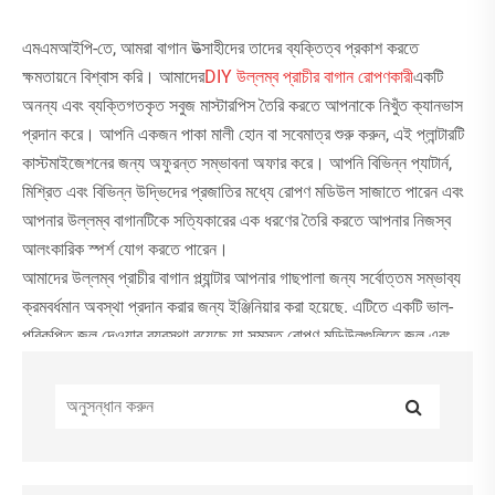
এমএমআইপি-তে, আমরা বাগান উত্সাহীদের তাদের ব্যক্তিত্ব প্রকাশ করতে
ক্ষমতায়নে বিশ্বাস করি। আমাদের
DIY উল্লম্ব প্রাচীর বাগান রোপণকারী
একটি
অনন্য এবং ব্যক্তিগতকৃত সবুজ মাস্টারপিস তৈরি করতে আপনাকে নিখুঁত ক্যানভাস
প্রদান করে। আপনি একজন পাকা মালী হোন বা সবেমাত্র শুরু করুন, এই প্লান্টারটি
কাস্টমাইজেশনের জন্য অফুরন্ত সম্ভাবনা অফার করে। আপনি বিভিন্ন প্যাটার্ন,
মিশ্রিত এবং বিভিন্ন উদ্ভিদের প্রজাতির মধ্যে রোপণ মডিউল সাজাতে পারেন এবং
আপনার উল্লম্ব বাগানটিকে সত্যিকারের এক ধরণের তৈরি করতে আপনার নিজস্ব
আলংকারিক স্পর্শ যোগ করতে পারেন।
আমাদের উল্লম্ব প্রাচীর বাগান প্ল্যান্টার আপনার গাছপালা জন্য সর্বোত্তম সম্ভাব্য
ক্রমবর্ধমান অবস্থা প্রদান করার জন্য ইঞ্জিনিয়ার করা হয়েছে. এটিতে একটি ভাল-
পরিকল্পিত জল দেওয়ার ব্যবস্থা রয়েছে যা সমস্ত রোপণ মডিউলগুলিতে জল এবং
পুষ্টির সমান বন্টন নিশ্চিত করে। এটি অতিরিক্ত - জল দেওয়া বা কম জল দেওয়া রোধ
করতে সাহায্য করে, সুস্থ গাছের বৃদ্ধির প্রচার করে৷ MMIP এর উল্লম্ব ওয়াল
গার্ডেন প্ল্যান্টারের সাহায্যে, আপনি একটি মিনি-ইকোসিস্টেম তৈরি করতে পারেন যা
বিভিন্ন ধরণের উদ্ভিদের বৃদ্ধিকে সমর্থন করে।
একটি মডুলার ভার্টিক্যাল গার্ডেন প্লান্টার দিয়ে আপনার স্থান