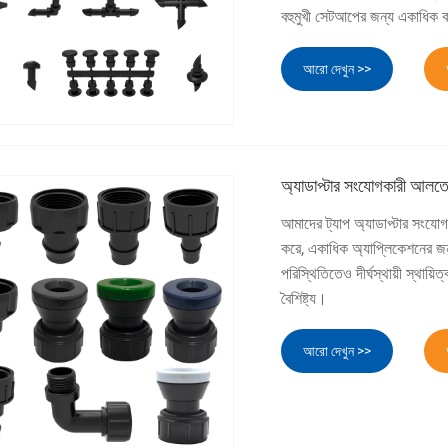
বহুমুখী সেটআপের জন্য একাধিক ক
আরো দেখুন >>
অ্যাডাপ্টার সংযোগকারী আলতো
আমাদের ট্যাপ অ্যাডাপ্টার সংযোগ
করে, একাধিক অ্যাপ্লিকেশনের জন
পরিস্থিতিতেও দীর্ঘস্থায়ী স্থায
বৈশিষ্ট্য।
আরো দেখুন >>