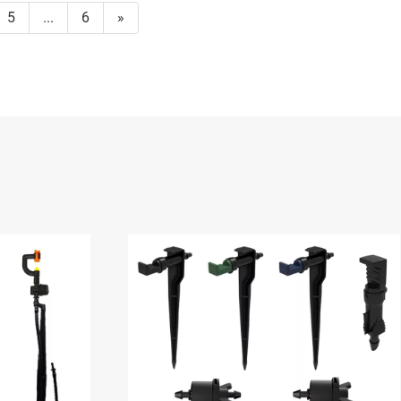
5
...
6
»