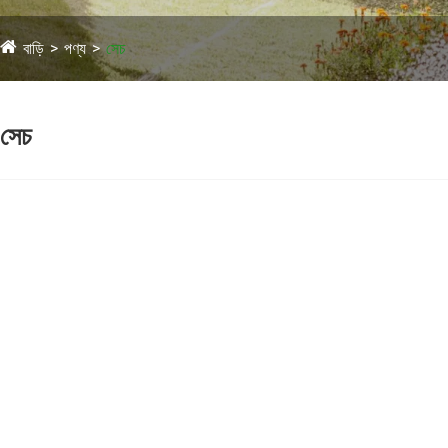
বাড়ি
পণ্য
সেচ
সেচ