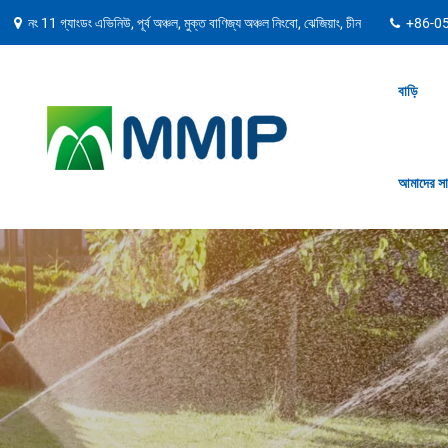
নং 11 গ্যাংডং এভিনিউ, পূর্ব অঞ্চল, মুক্ত বাণিজ্য অঞ্চল নিংবো, ঝেজিয়াং, চীন
+86-0
বাড়ি
আমাদের সা