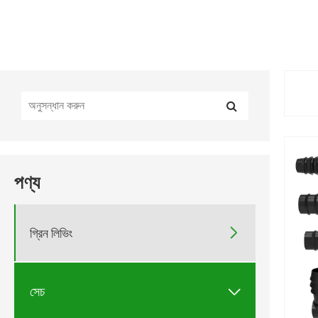
পণ্য

গ্রিন লিভিং

সেচ