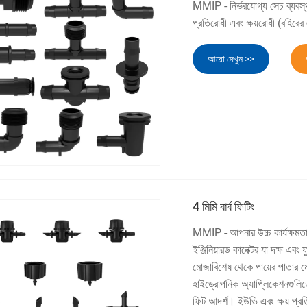
MMIP - নির্ভরযোগ্য সেচ ব্যবস্থা
প্রতিরোধী এবং ক্ষয়রোধী (বহিরের এ
আরো দেখুন >>
4 মিমি বার্ব ফিটিং
MMIP - আপনার উচ্চ কার্যক্ষমতা 
ইঞ্জিনিয়ারড কানেক্টর যা দক্ষ এ
মোজাবিশেষ থেকে পায়ের পাতার মো
হাইড্রোপনিক অ্যাপ্লিকেশনগুলিতে
ফিট আদর্শ। ইউভি এবং ক্ষয় প্রত