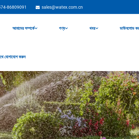
574-86809091
sales@watex.com.cn
আমাদের সম্পর্কে
পণ্য
খবর
ডাউনলোড কর
থে যোগাযোগ করুন