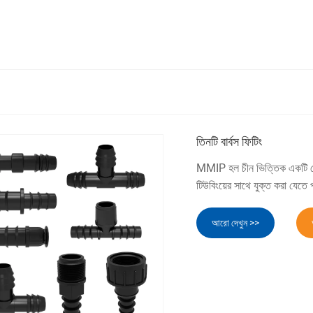
তিনটি বার্বস ফিটিং
MMIP হল চীন ভিত্তিক একটি সেচ 
টিউবিংয়ের সাথে যুক্ত করা যেত
আরো দেখুন >>