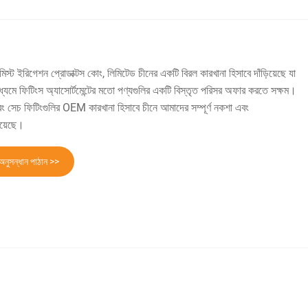
িস্ট ইরিগেশন প্রোডাক্টস কোং, লিমিটেড চীনের একটি বিরল কারখানা হিসাবে দাঁড়িয়েছে যা
মাধ্যমে ফিটিংস অ্যাসোর্টমেন্টের মতো পণ্যগুলির একটি বিস্তৃত পরিসর অফার করতে সক্ষম।
 সেচ ফিটিংগুলির OEM কারখানা হিসাবে চীনে আমাদের সম্পূর্ণ নকশা এবং
 রয়েছে।
অনুসন্ধান পাঠান >>