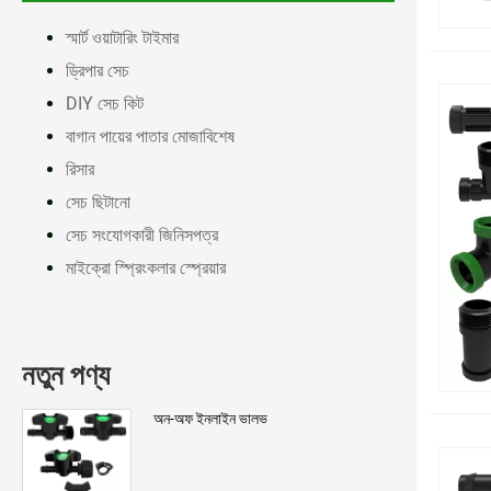
স্মার্ট ওয়াটারিং টাইমার
ড্রিপার সেচ
DIY সেচ কিট
বাগান পায়ের পাতার মোজাবিশেষ
রিসার
সেচ ছিটানো
সেচ সংযোগকারী জিনিসপত্র
মাইক্রো স্প্রিংকলার স্প্রেয়ার
নতুন পণ্য
অন-অফ ইনলাইন ভালভ