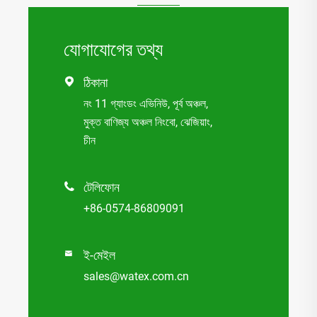
যোগাযোগের তথ্য
ঠিকানা

নং 11 গ্যাংডং এভিনিউ, পূর্ব অঞ্চল,
মুক্ত বাণিজ্য অঞ্চল নিংবো, ঝেজিয়াং,
চীন
টেলিফোন

+86-0574-86809091
ই-মেইল

sales@watex.com.cn