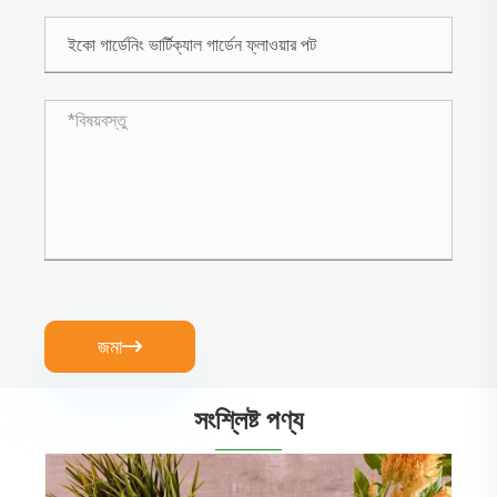
জমা

সংশ্লিষ্ট পণ্য