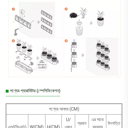
পণ্যের প্যারামিটার (স্পেসিফিকেশন)
পণ্যের আকার (CM)
U/
এর সাথে
প্রধান
উৎপত্তি
এল((সিএম))
W(CM)
H(CM)
ওজন
ব্যবহার