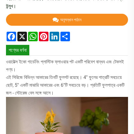
উন্মুখ।
অনুসন্ধান পাঠান
Facebook
X
WhatsApp
Pinterest
LinkedIn
Share
পণ্যের বর্ণনা
ওয়াটেক্স ইকো গার্ডেনিং প্লাস্টিক ফ্লাওয়ার পট একটি পরিবেশ বান্ধব এবং টেকসই
পণ্য।
এই সিরিজে বিভিন্ন আকারের তিনটি ফুলপট রয়েছে। 4'' ফুলের পাত্রটি সবচেয়ে
ছোট, 5'' একটি মাঝারি আকারের এবং 6''টি সবচেয়ে বড়। প্রতিটি ফুলপাত্র একটি
জল - স্টোরেজ বেস সঙ্গে আসে।