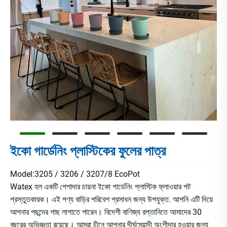
ইকো গার্ডেনিং প্লাস্টিকের ফুলের পাত্র
Model:3205 / 3206 / 3207/8 EcoPot
Watex হল একটি পেশাদার চায়না ইকো গার্ডেনিং প্লাস্টিক ফ্লাওয়ার পট
প্রস্তুতকারক। এই পণ্য বাড়ির পরিবেশ প্রসাধন জন্য উপযুক্ত. আপনি এটি দিয়ে
আপনার পছন্দের গাছ লাগাতে পারেন। বিদেশী বাণিজ্য রপ্তানিতে আমাদের 30
বছরের অভিজ্ঞতা রয়েছে। আমরা চীনে আপনার দীর্ঘমেয়াদী অংশীদার হওয়ার জন্য