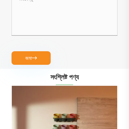
জমা

সংশ্লিষ্ট পণ্য