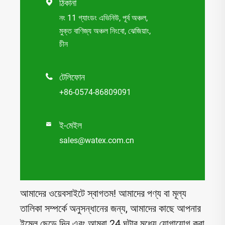
ঠিকানা

নং 11 গ্যাংডং এভিনিউ, পূর্ব অঞ্চল,
মুক্ত বাণিজ্য অঞ্চল নিংবো, ঝেজিয়াং,
চীন
টেলিফোন

+86-0574-86809091
ই-মেইল

sales@watex.com.cn
আমাদের ওয়েবসাইটে স্বাগতম! আমাদের পণ্য বা মূল্য
তালিকা সম্পর্কে অনুসন্ধানের জন্য, আমাদের কাছে আপনার
ইমেল ছেড়ে দিন এবং আমরা 24 ঘন্টার মধ্যে যোগাযোগ করা