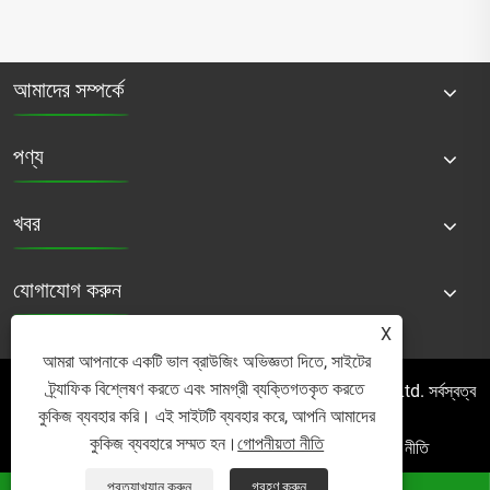
আমাদের সম্পর্কে
পণ্য
খবর
যোগাযোগ করুন
X
আমরা আপনাকে একটি ভাল ব্রাউজিং অভিজ্ঞতা দিতে, সাইটের
ট্র্যাফিক বিশ্লেষণ করতে এবং সামগ্রী ব্যক্তিগতকৃত করতে
কপিরাইট © 2025 Micro Mist Irrigation Products Co., Ltd. সর্বস্বত্ব
কুকিজ ব্যবহার করি। এই সাইটটি ব্যবহার করে, আপনি আমাদের
সংরক্ষিত৷
কুকিজ ব্যবহারে সম্মত হন।
গোপনীয়তা নীতি
Links
Sitemap
RSS
XML
গোপনীয়তা নীতি
প্রত্যাখ্যান করুন
গ্রহণ করুন