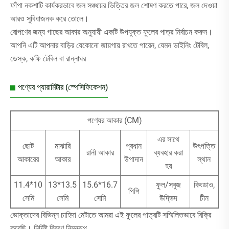
ফাঁপা নকশাটি কার্যকরভাবে জল সঞ্চয়ের ভিত্তির জল শোষণ করতে পারে, জল দেওয়া
আরও সুবিধাজনক করে তোলে।
রোপণের জন্য গাছের আকার অনুযায়ী একটি উপযুক্ত ফুলের পাত্র নির্বাচন করুন।
আপনি এটি আপনার বাড়ির যেকোনো জায়গায় রাখতে পারেন, যেমন ডাইনিং টেবিল,
ডেস্ক, কফি টেবিল বা রান্নাঘর
পণ্যের প্যারামিটার (স্পেসিফিকেশন)
পণ্যের আকার (CM)
এর সাথে
ছোট
মাঝারি
প্রধান
উৎপত্তি
রানী আকার
ব্যবহার করা
আকারের
আকার
উপাদান
স্থান
হয়
11.4*10
13*13.5
15.6*16.7
ফুল/সবুজ
কিংডাও,
পিপি
সেমি
সেমি
সেমি
উদ্ভিদ
চীন
ভোক্তাদের বিভিন্ন চাহিদা মেটাতে আমরা এই ফুলের পাত্রটি সম্মিলিতভাবে বিক্রি
করেছি। নির্দিষ্ট বিবরণ নিম্নরূপ