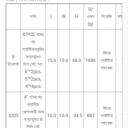
U/
বর্ণনা
L
W
H
ওজন
পিকেজি
বাইরের
(g)
8 PCS গমের
খড়
প্লাস্টিকপ্লান্টার
জিরো
8
অন্তর্ভুক্ত
15.6
15.6
46.0
1686
প্লাস্টিক
1
ইকোপট
ডিশ সেট, সহ:
প্যাকেজ
6"*2pcs,
5"*2pcs,
4"*4pcs
4" গমের খড়
প্লাস্টিক
জিরো
রোপনকারী থালা
3205
10.0
10.0
34.5
887
প্লাস্টিক
1
অন্তর্ভুক্ত 6
প্যাকেজ
পিসি সেট